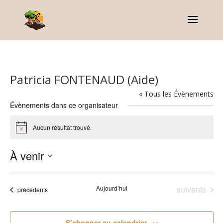
Patricia FONTENAUD (Aide)
« Tous les Évènements
Évènements dans ce organisateur
Aucun résultat trouvé.
Notice
À venir
Sélectionnez
une
Évènements
Aujourd’hui
suivants
Évènements
précédents
date.
S’abonner au calendrier