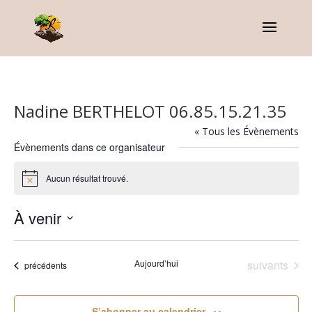
Nadine BERTHELOT 06.85.15.21.35
« Tous les Évènements
Évènements dans ce organisateur
Aucun résultat trouvé.
Notice
À venir
Sélectionnez
une
Évènements
Aujourd’hui
suivants
Évènements
précédents
date.
S’abonner au calendrier