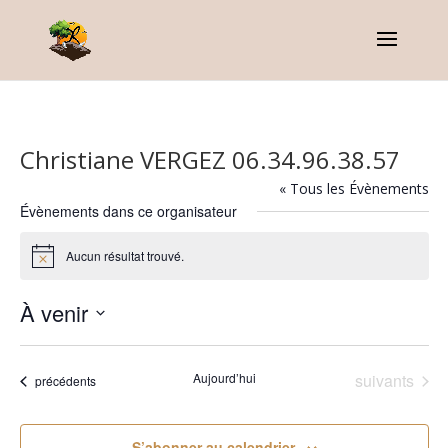
Christiane VERGEZ 06.34.96.38.57
« Tous les Évènements
Évènements dans ce organisateur
Aucun résultat trouvé.
Notice
À venir
Sélectionnez
une
Évènements
Aujourd’hui
suivants
Évènements
précédents
date.
S’abonner au calendrier