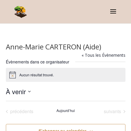
Anne-Marie CARTERON (Aide)
« Tous les Évènements
Évènements dans ce organisateur
Aucun résultat trouvé.
Notice
À venir
Sélectionnez
une
Évènements
Évènements
précédents
Aujourd’hui
suivants
date.
S’abonner au calendrier