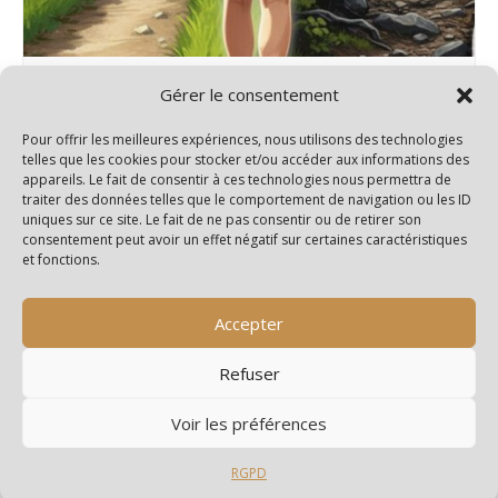
Rando 2 niveaux – Salignac/Charente
Gérer le consentement
15 septembre@14h00
-
18h00
Pour offrir les meilleures expériences, nous utilisons des technologies
telles que les cookies pour stocker et/ou accéder aux informations des
appareils. Le fait de consentir à ces technologies nous permettra de
traiter des données telles que le comportement de navigation ou les ID
uniques sur ce site. Le fait de ne pas consentir ou de retirer son
Rando Santé
Rando à la journée – Lorignac
consentement peut avoir un effet négatif sur certaines caractéristiques
et fonctions.
Accepter
Refuser
Voir les préférences
RGPD