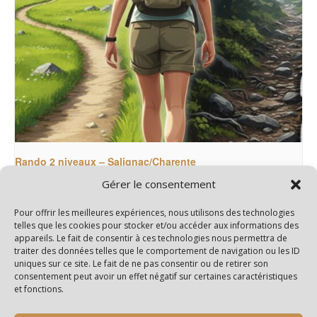
Rando 2 niveaux – Salignac/Charente
Gérer le consentement
15 septembre@14h00
-
18h00
Pour offrir les meilleures expériences, nous utilisons des technologies
telles que les cookies pour stocker et/ou accéder aux informations des
appareils. Le fait de consentir à ces technologies nous permettra de
Rando 3 niveaux –
Rando 3 niveaux – Jarnac-
traiter des données telles que le comportement de navigation ou les ID
uniques sur ce site. Le fait de ne pas consentir ou de retirer son
Champagne
Champagnolles
consentement peut avoir un effet négatif sur certaines caractéristiques
et fonctions.