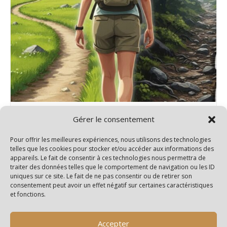
Rando 2 niveaux – Salignac/Charente
Gérer le consentement
15 septembre@14h00
-
18h00
Pour offrir les meilleures expériences, nous utilisons des technologies
telles que les cookies pour stocker et/ou accéder aux informations des
appareils. Le fait de consentir à ces technologies nous permettra de
traiter des données telles que le comportement de navigation ou les ID
uniques sur ce site. Le fait de ne pas consentir ou de retirer son
Rando Santé
Rando 3 niveaux – Ste Lheurine
consentement peut avoir un effet négatif sur certaines caractéristiques
et fonctions.
Accepter