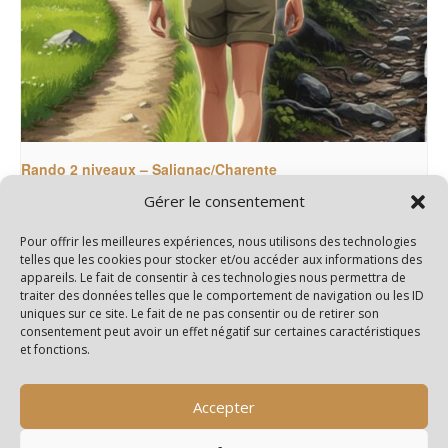
Rando 2 niveaux – Salignac/Charente
Gérer le consentement
15 septembre@14h00
-
18h00
Pour offrir les meilleures expériences, nous utilisons des technologies
telles que les cookies pour stocker et/ou accéder aux informations des
appareils. Le fait de consentir à ces technologies nous permettra de
Rando 3 niveaux – Allas-Champagne
Rando Santé (Parking Seugne)
traiter des données telles que le comportement de navigation ou les ID
uniques sur ce site. Le fait de ne pas consentir ou de retirer son
consentement peut avoir un effet négatif sur certaines caractéristiques
et fonctions.
Accepter