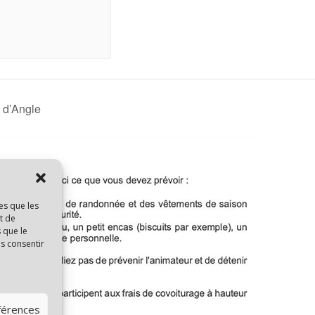
 d’Angle
es que les
t de
 que le
as consentir
éférences