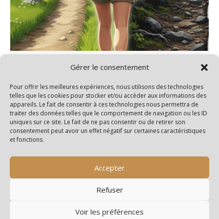
Rando 2 niveaux – Salignac/Charente
Gérer le consentement
15 septembre@14h00
-
18h00
Pour offrir les meilleures expériences, nous utilisons des technologies
telles que les cookies pour stocker et/ou accéder aux informations des
appareils. Le fait de consentir à ces technologies nous permettra de
traiter des données telles que le comportement de navigation ou les ID
uniques sur ce site. Le fait de ne pas consentir ou de retirer son
Pas de randonnée
Pas de randonnée
consentement peut avoir un effet négatif sur certaines caractéristiques
et fonctions.
Accepter
Refuser
Voir les préférences