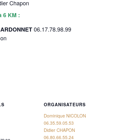
dier Chapon
à 6 KM :
06.17.78.98.99
CHARDONNET
lon
LS
ORGANISATEURS
Dominique NICOLON
06.35.59.05.53
Didier CHAPON
06.80.66.55.24