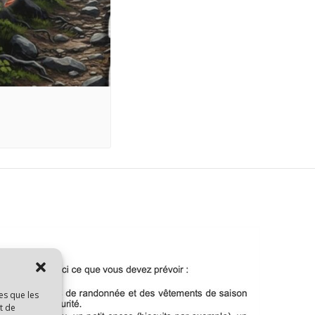
es que les
t de