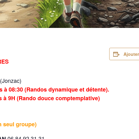
Ajouter
RES
(Jonzac)
s à 08:30 (Randos dynamique et détente).
es à 9H (Rando douce comptemplative)
 seul groupe)
06.84.92.31.31
EAN