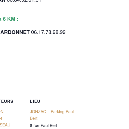
à 6 KM :
06.17.78.98.99
CHARDONNET
TEURS
LIEU
ON
JONZAC – Parking Paul
24
Bert
SSEAU
8 rue Paul Bert