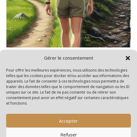
Rando 2 niveaux – Salignac/Charente
Gérer le consentement
15 septembre@14h00
-
18h00
Pour offrir les meilleures expériences, nous utilisons des technologies
telles que les cookies pour stocker et/ou accéder aux informations des
appareils. Le fait de consentir à ces technologies nous permettra de
traiter des données telles que le comportement de navigation ou les ID
uniques sur ce site. Le fait de ne pas consentir ou de retirer son
Pas de randonnée
Pas de randonnée
consentement peut avoir un effet négatif sur certaines caractéristiques
et fonctions.
Accepter
Refuser