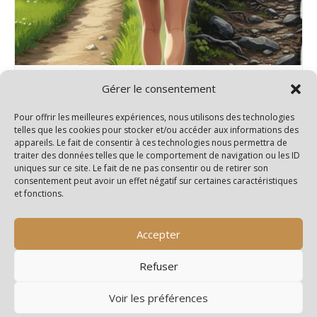
Rando 2 niveaux – Salignac/Charente
Gérer le consentement
15 septembre@14h00
-
18h00
Pour offrir les meilleures expériences, nous utilisons des technologies
telles que les cookies pour stocker et/ou accéder aux informations des
appareils. Le fait de consentir à ces technologies nous permettra de
traiter des données telles que le comportement de navigation ou les ID
uniques sur ce site. Le fait de ne pas consentir ou de retirer son
Rando Santé
Rando 3 niveaux – Saint Maigrin
consentement peut avoir un effet négatif sur certaines caractéristiques
et fonctions.
Accepter
Refuser
Voir les préférences